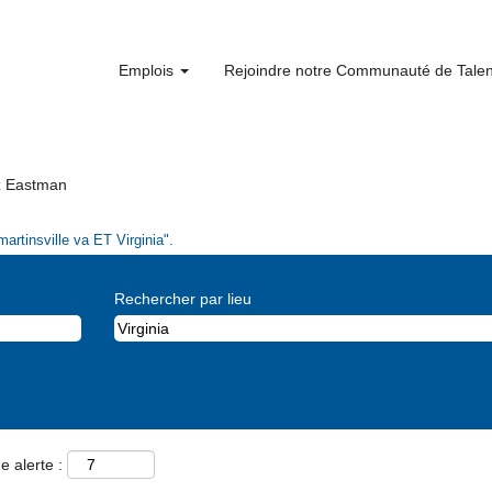
Emplois
Rejoindre notre Communauté de Tale
(page
ez Eastman
actuelle)
artinsville va ET Virginia".
Rechercher par lieu
e alerte :