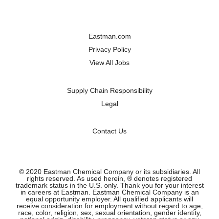
d
a
a
a
a
u
u
u
u
f
f
f
f
e
e
e
e
i
i
i
i
Eastman.com
n
n
n
n
e
e
e
e
Privacy Policy
r
r
r
r
n
n
n
n
View All Jobs
e
e
e
e
u
u
u
u
e
e
e
e
n
n
n
n
Supply Chain Responsibility
R
R
R
R
e
e
e
Legal
e
g
g
g
g
i
i
i
i
s
s
s
s
t
t
t
t
Contact Us
e
e
e
e
r
r
r
r
k
k
k
k
a
a
a
a
r
r
r
r
t
t
t
© 2020 Eastman Chemical Company or its subsidiaries. All
t
e
e
e
rights reserved. As used herein, ® denotes registered
e
g
g
g
trademark status in the U.S. only. Thank you for your interest
g
e
e
e
in careers at Eastman. Eastman Chemical Company is an
e
ö
ö
ö
equal opportunity employer. All qualified applicants will
ö
f
f
f
receive consideration for employment without regard to age,
f
f
f
f
race, color, religion, sex, sexual orientation, gender identity,
f
n
n
n