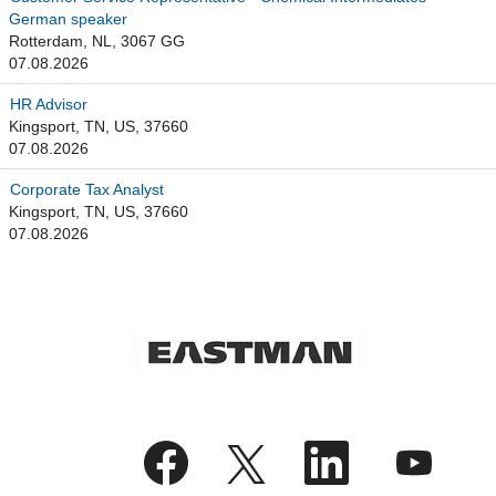
German speaker
Rotterdam, NL, 3067 GG
07.08.2026
HR Advisor
Kingsport, TN, US, 37660
07.08.2026
Corporate Tax Analyst
Kingsport, TN, US, 37660
07.08.2026
W
W
W
W
i
i
i
i
r
r
r
r
d
d
d